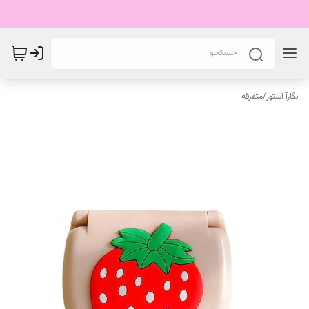
نگارآ استور
/
متفرقه