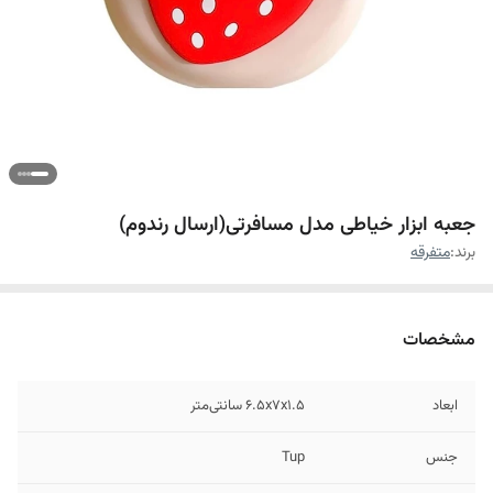
جعبه ابزار خیاطی مدل مسافرتی(ارسال رندوم)
برند:
متفرقه
مشخصات
ابعاد
۶.۵x۷x۱.۵ سانتی‌متر
جنس
Tup