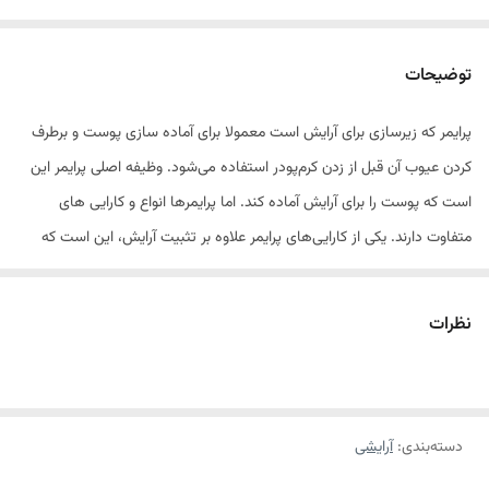
توضیحات
پرایمر که زیرسازی برای آرایش است معمولا برای آماده سازی پوست و برطرف
کردن عیوب آن قبل از زدن کرم‌پودر استفاده می‌شود. وظیفه اصلی پرایمر این
است که پوست را برای آرایش آماده کند. اما پرایمرها انواع و کارایی های
متفاوت دارند. یکی از کارایی‌های پرایمر علاوه بر تثبیت آرایش، این است که
چربی پوست را تنظیم کند. افرادی که پوست چرب دارند با پرایمر می‌توانند تا
مدت زمان بیشتری آرایش را روی صورت‌شان نگه دارند و از چرب شدن و تعریق
نظرات
پوست پیشگیری کنند. از طرفی پرایمر منافذ پوست را می‌بندد و کمک می‌کند
تا کرم پودر بهتر روی پوست بنشیند. می‌دانید که منافذ باز پوست بدترین
عارضه برای کرم پودر است و جلوه بدی به آن می‌دهد. از طرفی پرایمر کمک
دسته‌بندی
:
آرایشی
می‌کند تا کرم‌پودر هم بهتر روی پوست بخوابد و حتی رد برس آرایشی روی آن
باقی نماند. بهتر است با استفاده از یک پرایمر خوب و باکیفیت، زیبایی و دوام