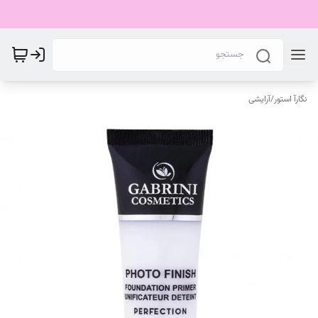
نگارآ استور
/
آرایشی