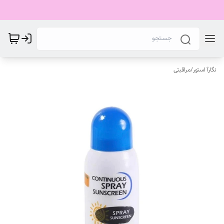
نگارآ استور
/
مراقبتی