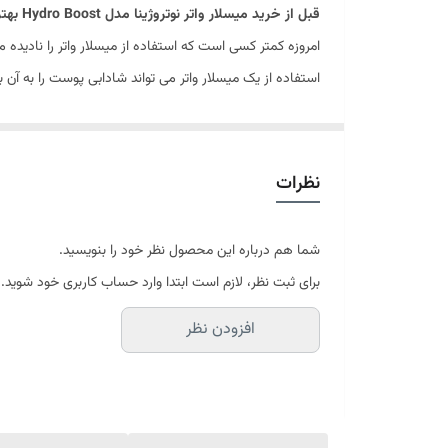
قبل از خرید میسلار واتر نوتروژینا مدل Hydro Boost
بهتر
ویژگی خاص محصول
امروزه کمتر کسی است که استفاده از میسلار واتر را نادیده
استفاده از یک میسلار واتر می تواند شادابی پوست را به آن با
کاری در بیرون از منزل را می گذرانید لازم است. از این رو، برن
پوست شما را مرطوب و درخشان نماید. میسلار واتر نوتروژین
میسلار واتر نوتروژینا کاملا ضد حساسیت بوده و هیچ مشکل ا
نظرات
میسلار واتر چیست؟
شما هم درباره این محصول نظر خود را بنویسید.
اگر بخواهیم که تفاوت میسلار واتر با تونر را بیان کنیم با
برای ثبت نظر، لازم است ابتدا وارد حساب کاربری خود شوید.
تواند بدون ایجاد ذره ای خشکی، هر نوع آرایشی را از روی 
افزودن نظر
باعث بروز برخی مشکلات پوستی مثل جوش می شوند. شما می توا
که یک محافظ قوی و مغذی کننده فوق العاده برای پوست به
شده است. دقت کنید که میسلار واترها انواع مختلفی سازگ