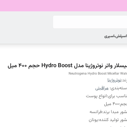
 اسپلش،اسپری
سلار واتر نوتروژینا مدل Hydro Boost حجم 400 میل
Neutrogena Hydro Boost Micellar Wat
ند:
نوتروژینا
ته‌بندی
:
مراقبتی
اسب برای
:
انواع پوست
جم
:
400 میل
ور مبدا برند
:
فرانسه
ور تولید کننده
:
یونان