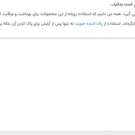
 است بدانید…
حاوی اسید هیالورونیک
 می‌ گیرد. همه می دانیم که استفاده روزانه از این محصولات برای بهداشت و مراقبت
زگرداند. استفاده از
پاک کننده صورت
نه تنها پس از آرایش برای پاک کردن آن، بلکه 
د
نوتروژینا
یک محصول ویژه به 
ا با داشتن خواص هیدراسیون می تواند مواد اضافی را از روی پوست پاک نماید. طب
لتهابی ایجاد نخواهد کرد.
ید بگوییم که عملکرد این دو با یکدیگر متفاوت هستند. پاک کننده صورت میسلار واتر 
صورت پاک کند. گاهی اوقات آرایش هایی که سنگین و ضد آب هستند ذرات آن ها روی پ
نید با این پاک کننده تمامی این ذرات را از منافذ خود خارج کنید. در ساختار این
 شمار می رود. وجود همین ماده در ترکیبات این محصول باعث پاک کنندگی قوی آن 
ار با انواع پوست دارند. این محصول مناسب پوست های حساس تولیده شده و باعث