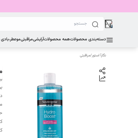
دسته‌بندی محصولات
همه محصولات
آرایشی
مراقبتی
مو
عطر،بادی
نگارآ استور
/
مراقبتی
می
er
بر
دس
من
ح
کش
کش