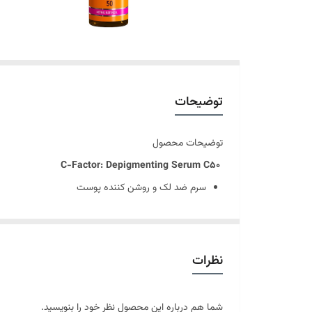
توضیحات
توضیحات محصول
C-Factor: Depigmenting Serum C50
سرم ضد لک و روشن کننده پوست
تحریک سنتز کلاژن و الاستین
تجدید ساختار سلولی پوست
تامین رطوبت مورد نیاز پوست
نظرات
افزایش شفافیت و درخشندگی پوست
مناسب انواع پوست
شما هم درباره این محصول نظر خود را بنویسید.