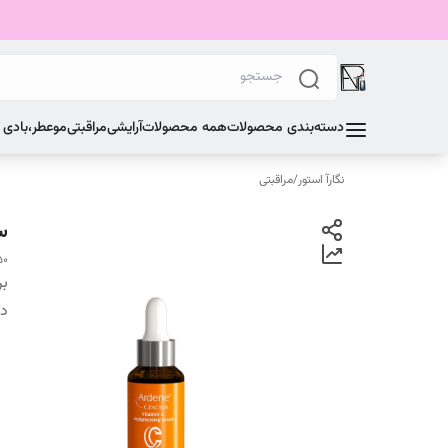
دسته‌بندی محصولات
همه محصولات
آرایشی
مراقبتی
مو
عطر،بادی
نگارآ استور
/
مراقبتی
سرم
50
بر
دس