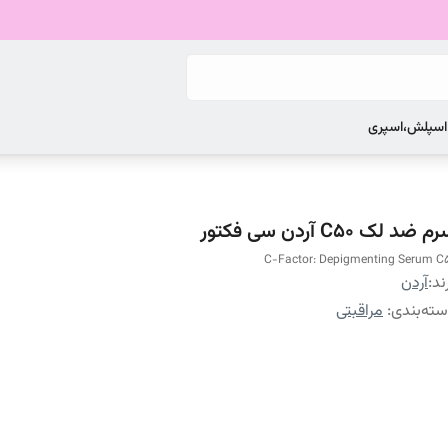
 اسپلش،اسپری
 ضد لک C50 آردن سی فکتور
C-Factor: Depigmenting Serum C
ند:
آردن
ته‌بندی
:
مراقبتی