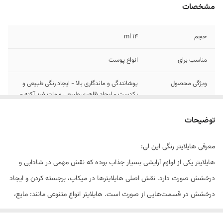
مشخصات
حجم
۱۴ ml
مناسب برای
انواع پوست
ویژگی محصول
پوشانندگی و ماندگاری بالا - ایجاد رنگی طبیعی و
یکدست - ایجاد ظاهری طبیعی و مات ضد آکنه -
قابلیت استفاده به صورت تکی یا ترکیبی - فاقد
چربی، تالک و پارابن - دارای بافت پودری، ابریشمی
توضیحات
و سبک
معرفی هایلایتر رنگی این لی:
هایلایتر یکی از لوازم آرایشی بسیار جذاب بوده که نقش مهمی در شادابی و
درخشش صورت دارد. نقش اصلی هایلایترها در میکاپ، برجسته کردن و ایجاد
درخشش در قسمت‌هایی از صورت است. هایلایتر انواع متنوعی مانند: مایع،
کرمی و پودری دارد که هر فرد بر اساس نوع نیاز خود می‌تواند از آن استفاده