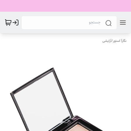
نگارآ استور
/
آرایشی