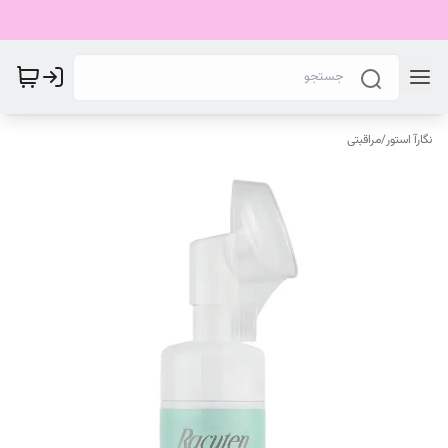
نگارآ استور
/
مراقبتی