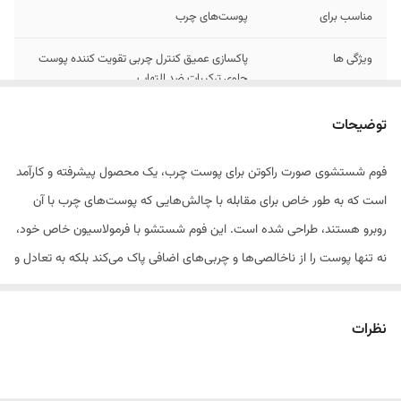
مناسب برای
پوست‌های چرب
ویژگی ها
پاکسازی عمیق کنترل چربی تقویت کننده پوست
حاوی ترکیبات ضد التهاب
توضیحات
فوم شستشوی صورت راکوتن برای پوست چرب، یک محصول پیشرفته و کارآمد
است که به طور خاص برای مقابله با چالش‌هایی که پوست‌های چرب با آن
روبرو هستند، طراحی شده است. این فوم شستشو با فرمولاسیون خاص خود،
نه تنها پوست را از ناخالصی‌ها و چربی‌های اضافی پاک می‌کند بلکه به تعادل و
بهبود بافت پوست نیز کمک می‌کند.
حفظ تعادل رطوبت، چربی و PH پوست حاوی سالیسیلیک اسید، روغن درخت
نظرات
چای حذف آلودگی ها و چربی اضافه از سطح پوست باز نمودن روزنه های
پوستی و کاهش جوش های پوست مهار رشد میکروب های سطح پوست