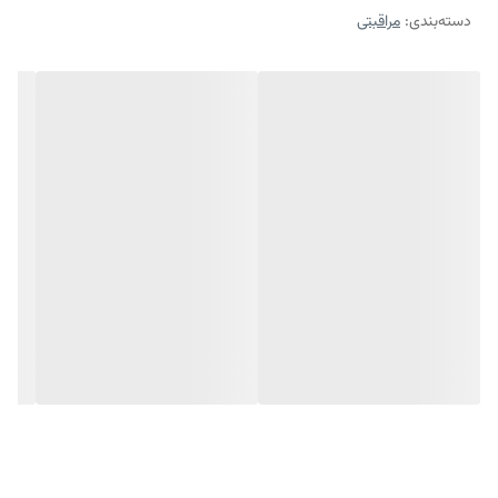
دسته‌بندی
:
مراقبتی
بافت سبک، جذب سریع و ماندگاری بالا
آبرسان و حاوی هیالورونیک اسید
عدم سوزش، التهاب و قرمزی
محافظت از پوست در برابر اشعه های UVA و UVB
ضد آب، ضد جوش و حساسیت
سرشار از ویتامین e و دارای خاصیت آنتی اکسیدانی
محافظت از پوست در برابر رادیکال های آزاد
فاقد الکل، پارابن و چربی
جلوگیری از آفتاب سوختگی در فصل بهار
برای چه کسانی مناسب است:
کرم ضد آفتاب فیوژن واتر رنگی دارای SPF50 ایزدین، برای تمامی افراد با انواع
پوست مناسب و قابل استفاده است.
چه تاثیری دارد:
کرم ضد آفتاب فیوژن واتر رنگی دارای SPF50 ایزدین، از پوست در برابر اشعه