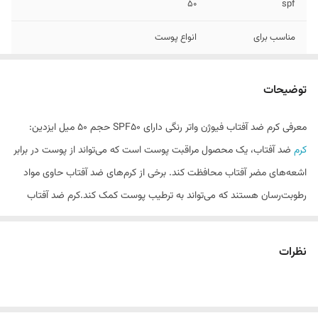
50
spf
مناسب برای
انواع پوست
ترکیبات
فاقد الکل، پارابن و چربی
توضیحات
ویژگی ها
سرشار از ویتامین e و دارای خاصیت آنتی اکسیدانی
محافظت از پوست در برابر رادیکال های آزاد
معرفی کرم ضد آفتاب فیوژن واتر رنگی دارای SPF50 حجم 50 میل ایزدین:
کرم
ضد آفتاب، یک محصول مراقبت پوست است که می‌تواند از پوست در برابر
رنگ
Medium
اشعه‌های مضر آفتاب محافظت کند. برخی از کرم‌های ضد آفتاب حاوی مواد
رطوبت‌رسان هستند که می‌تواند به ترطیب پوست کمک کند.کرم ضد آفتاب
فیوژن واتر رنگی دارای SPF50 ایزدین، می‌تواند به حفظ سلامتی پوست کمک
کند و پوست را در برابر عوامل آسیب‌زای محافظت کند. این محصول از پوست
نظرات
در برابر اشعه UV آفتاب محافظت می‌کند، همچنین کلاژن موجود در این
محصول سبب کاهش چین و چروک می‌شود.
ویژگی‌های اصلی محصول: