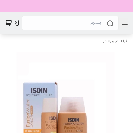
نگارآ استور
/
مراقبتی