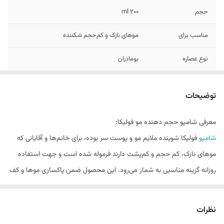
حجم
۲۰۰ ml
مناسب برای
موهای نازک و کم‌حجم شکننده
نوع عصاره
بومادران
ویژگی ها
حاوی پلی کواترنیوم، پروتئین ابریشم و
پروویتامین B5
توضیحات
معرفی شامپو حجم دهنده مو فولیکا:
شامپو
فولیکا شوینده ملایم مو و پوست سر بوده، برای خانم‌ها ‌و آقایانی که
موهای نازک، کم حجم و کم‌پشت دارند فرموله شده است و جهت استفاده
روزانه گزینه مناسبی به شمار می‌رود. این محصول ضمن پاکسازی موها و کف
سر به واسطه فرمولاسیون خود موجب تقویت ساختار موها شده و در افزایش
ضخامت تارهای آن نقش بسزایی دارد. شامپو حجم‌دهنده فولیکا با دارا بودن
نظرات
پروویتامینB5 موجب آبرسانی و حفظ رطوبت موها شده و از خشک شدن،