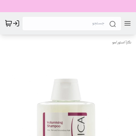
نگارآ استور
/
مو