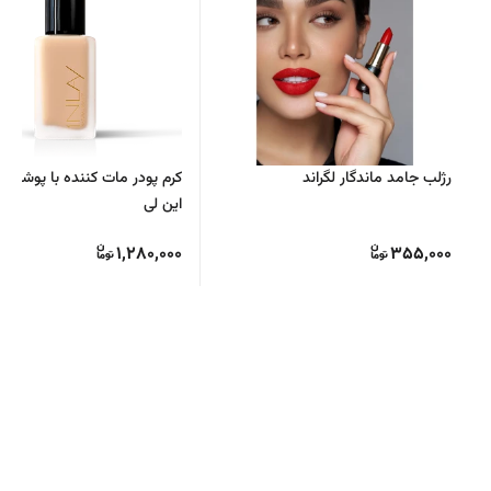
رژلب جامد ماندگار لگراند
کرم پودر مات کننده با پوشانندگ
این لی
1,280,000
355,000