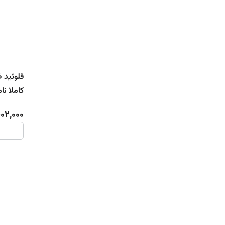
فلوئید 
کاملا نامر
02,000