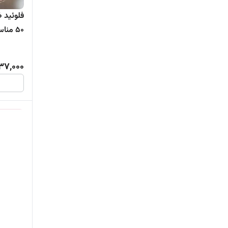
فلوئید 
50 مناسب پوست چرب و حساس
137,000