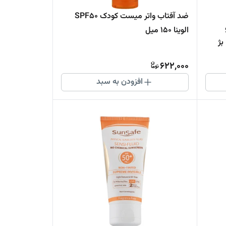
ضد آفتاب واتر میست کودک SPF50
الوینا 150 میل
نگی - بژ
622,000
افزودن به سبد