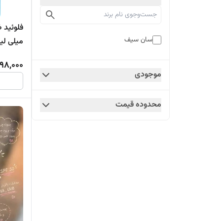
سان سیف
میلی لیت
98,000
موجودی
محدوده قیمت