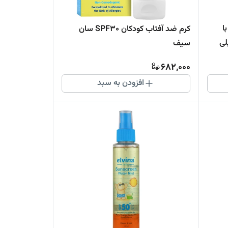
ا
کرم ضد آفتاب کودکان SPF30 سان
ان حجم 50 میلی
سیف
682,000
افزودن به سبد