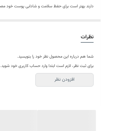
روی پوست باقی نمی‌گذارد و با تنظیم ترشح غدد چربی پوست
عصاره‌های گیاهی و ویتامین‌ها بوده، از تجمع چربی، تکثیر
نظرات
سیف آقایان ماندگاری منا
مناسبی به شمار می‌رود. این محصول ضد حساسیت، غیر کومو
شما هم درباره این محصول نظر خود را بنویسید.
ویژگی‌های اصلی:
برای ثبت نظر، لازم است ابتدا وارد حساب کاربری خود شوید.
مخصوص آقایان
افزودن نظر
ضد جوش
ضد براقیت پوست
فاقد رنگ
هرگونه اثر سفید کنندگی
حفاظت کامل و طولانی مدت از پوست آقایان در برابر تابش های UVB و
مقاوم در برابر تعریق و شستشو