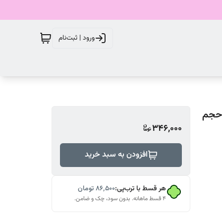
ورود | ثبت‌نام
سب آقایان حجم
346,000
افزودن به سبد خرید
هر قسط با ترب‌پی:
۸۶٬۵۰۰
تومان
۴ قسط ماهانه. بدون سود، چک و ضامن.