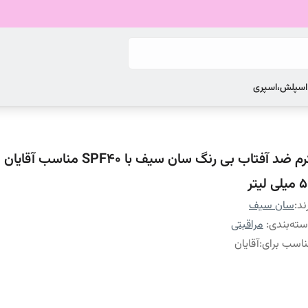
 اسپلش،اسپری
کرم ضد آفتاب بی رنگ سان سیف با SPF40 منا
لی لیتر
ند:
سان سیف
ته‌بندی
:
مراقبتی
اسب برای
:
آقایان