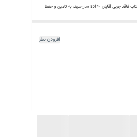
دارند بهتر است برای حفظ سلامت و شادابی پوست خود مصرف کرم‌های ضدآفتاب را جدی بگیرند و از اهمیت این موضوع غافل نشوند. کرم ضد‌آفتاب فاقد‌ چربی آقایان spf40 سان‌سیف به تامین و حفظ
ست آقایان در برابر اشعه‌های UVB و UVA آفتاب محافظت به عمل می‌آورد. این محصول فاقد رنگ بوده، اثری از سفیدی و چربی بر
ان سان سیف حاوی روغن درخت چای، جینسینگ و
ات پوستی ناشی از آفتاب تاثیرگذار است. ضدآفتاب سان
افزودن نظر
ای استفاده هنگام فعالیت‌های ورزشی و سایر فعالیت‌های فیزیکی گزینه
می‌شود و جلوه‌ای مات و طبیعی به پوست می‌بخشد.