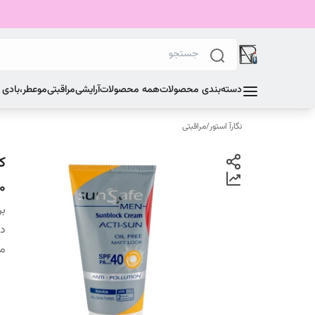
دسته‌بندی محصولات
همه محصولات
آرایشی
مراقبتی
مو
عطر،بادی
نگارآ استور
/
مراقبتی
50 می
بر
دس
من