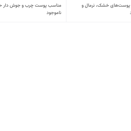
پوست‌های خشک، نرمال و
مناسب پوست چرب و جوش دار ح
ناموجود
حساس حجم 50 میلی لیتر رنگ بژ
50 میلی لیتر رنگ بژ طبیعی