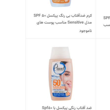
کرم ضدآفتاب بی رنگ پیکسل SPF 50
ی رنگ پیکسل SPF50
مدل Sensitive مناسب پوست های
Oily Acne مناسب
خشک و حساس
ناموجود
ضد آفتاب رنگی پیکسل با Spf50