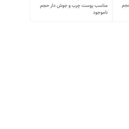
جم
مناسب پوست چرب و جوش دار حجم
ناموجود
50 میلی لیتر رنگ بژ روشن