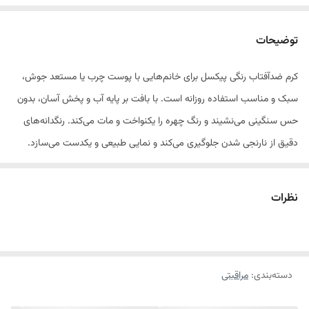
توضیحات
کرم ضدآفتاب رنگی پیکسل برای خانم‌هایی با پوست چرب یا مستعد جوش،
سبک و مناسب استفاده روزانه است. با بافت بر پایه آب و پخش آسان، بدون
حس سنگینی می‌نشیند و رنگ چهره را یکنواخت و مات می‌کند. رنگدانه‌های
دقیق از نارنجی شدن جلوگیری می‌کند و نمایی طبیعی و یکدست می‌سازد.
ترکیبات آبرسان نیز به نرمی و طراوت پوست کمک می‌کند.
نظرات
ویژگی‌ها و مزایای اصلی
· SPF 50 با محافظت در برابر UVA/UVB
· کنترل چربی پوست
دسته‌بندی
:
· فاقد روغن
مراقبتی
· جذب خیلی سریع