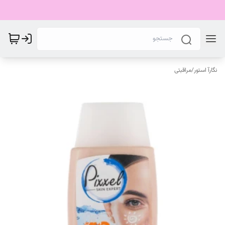
نگارآ استور
/
مراقبتی