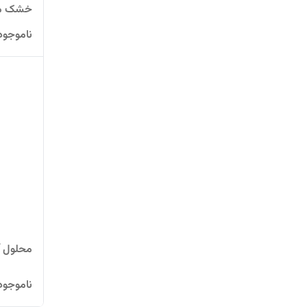
خشک مدل NSE
ناموجود
محلول آ
ناموجود