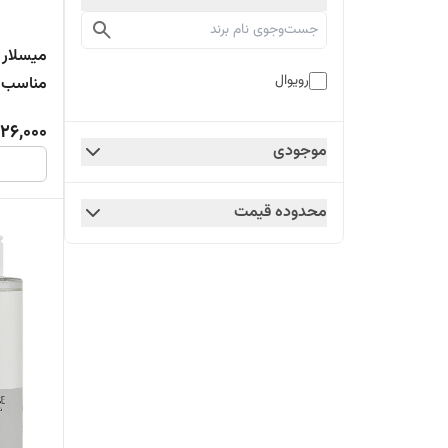
میسلار 
رویوال
مناسب ب
26,000
موجودی
محدوده قیمت