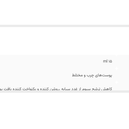
۱۵ ml
پوست‌های چرب و مختلط
کاهش ترشح سبوم از غدد سبابه ،روشن کننده و یکنواخت کننده بافت پ
حاوی اسید سالیسیلیک، نیاسینامید، پروبیوتیک بدون چربی، غیر کومدوژن