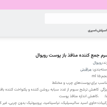
 اسپلش،اسپری
رم جمع کننده منافذ باز پوست رویوال
ند:
رویوال
ته‌بندی
:
مراقبتی
جم
:
۱۵ ml
اسب برای
:
پوست‌های چرب و مختلط
ژگی
کاهش ترشح سبوم از غدد سبابه ،روشن کننده و یکنواخت کننده ب
:
،کاهش اندازه منافذ پوست
کیبات
:
حاوی اسید سالیسیلیک، نیاسینامید، پروبیوتیک بدون چربی، غیر 