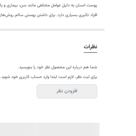
پوست انسان به دلیل عوامل مختلفی مانند سن، بیماری و ی
افراد تاثیری بسیاری دارد. برای داشتن پوستی سالم روش‌ه
پوست روانه بازار شده‌است که از معروف‌ترین آن می‌توان به 
برابر رادیکال‌های آزاد محافظت می‌کند و پوستی روشن و منعط
ویژگی‌های اصلی محصول:
نظرات
مناسب پوست‌های چرب، مختلط و مستعد آکنه
کاهش ترشح سبوم از غدد سبابه
شما هم درباره این محصول نظر خود را بنویسید.
روشن کننده و یکنواخت کننده بافت پوست
برای ثبت نظر، لازم است ابتدا وارد حساب کاربری خود شوید.
کاهش اندازه منافذ پوست
افزودن نظر
حفظ بالانس فلور طبیعی پوست
حاوی اسید سالیسیلیک، نیاسینامید، پروبیوتیک
بدون چربی
غیر کومدوژنیک
برای چه کسانی مناسب است: