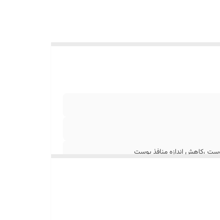
وست ،کاهش اندازه منافذ پوست
یک