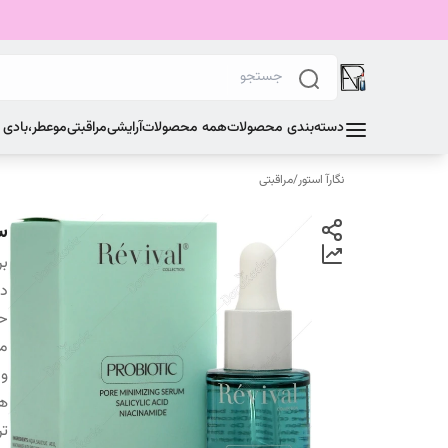
دسته‌بندی محصولات
همه محصولات
آرایشی
مراقبتی
مو
عطر،بادی
نگارآ استور
/
مراقبتی
س
بر
دس
ح
من
وی
ها
تر