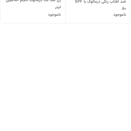
ژل ضد لک درمالوگ حجم 150میلی
ضد آفتاب رنگی درمالوگ با SPF
لیتر
50
ناموجود
ناموجود