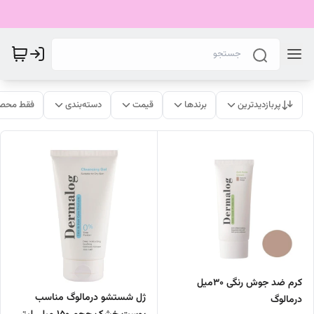
پربازدیدترین
برندها
قیمت
دسته‌بندی
فقط محصو
کرم ضد جوش رنگی 30میل
ژل شستشو درمالوگ مناسب
درمالوگ