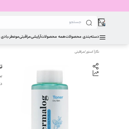
دسته‌بندی محصولات
همه محصولات
آرایشی
مراقبتی
مو
عطر،بادی
نگارآ استور
/
مراقبتی
تو
بر
دس