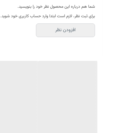
آبرسانی عمیق پوست
شما هم درباره این محصول نظر خود را بنویسید.
پاکسازی و کوچک شدن منافذ پوست
برای ثبت نظر، لازم است ابتدا وارد حساب کاربری خود شوید.
متعادل کننده ph پوست
افزودن نظر
بدون الکل
بدون نیاز به آبکشی
مبدا برند: ایران
کشور سازنده: ایران
برای چه کسانی مناسب است:
تونر درمالوگ، برای پوست‌های خشک مناسب و قابل استفاد
چه تاثیری دارد:
تونر درمالوگ، آبرسانی عمیق پوست بوده و موجب پاکسازی و
پاکسازی عمیق پوست و حذف آلودگی‌ها کمک شایانی می‌کند
ترکیبات:
آب، زینک گلوکوزایت، سولفات برنز، اسید سیتریک، پانتنول، س