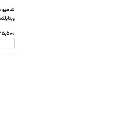
شامپو م
ویتاپلک
25,500