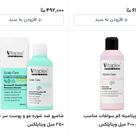
492,000
6
افزودن به سبد
افزودن به سبد
یتامینه کم سولفات مناسب
شامپو ضد شوره مو و پوست سر 
کس
250 میل ویتاپلکس