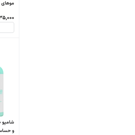
موهای 
35,000
شامپو 
و حساس 250 میل ویت