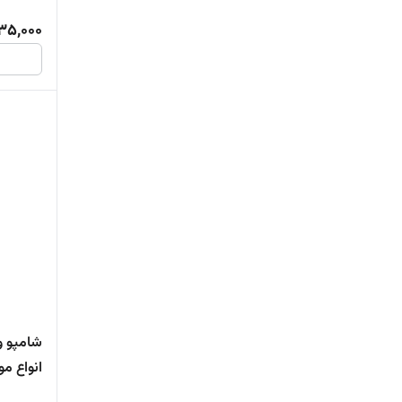
35,000
شامپو و
انواع مو 200 میل ویتاپل