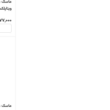
ماسک م
ویتاپلک
77,000
ماسک مو