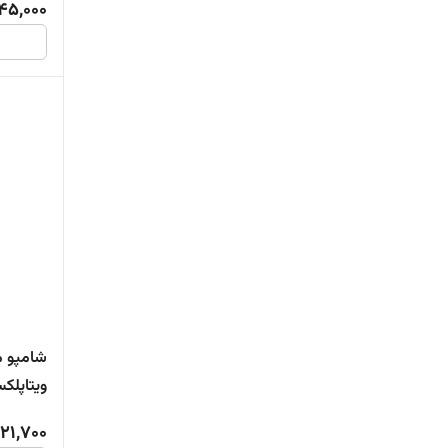
45,000
شامپو 
ویتاپلک
21,700