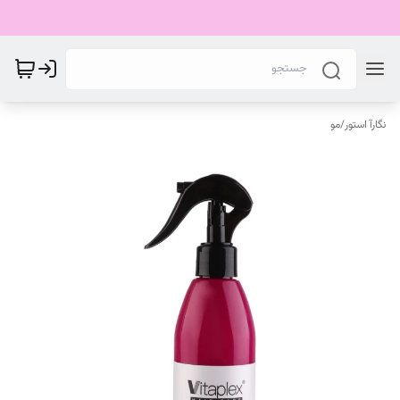
نگارآ استور
/
مو