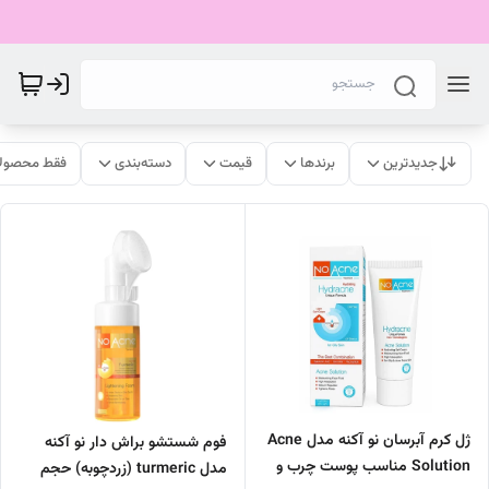
جدیدترین
برندها
قیمت
دسته‌بندی
فقط محصولا
ژل کرم آبرسان نو آکنه مدل Acne
فوم شستشو براش دار نو آکنه
Solution مناسب پوست چرب و
مدل turmeric (زردچوبه) حجم