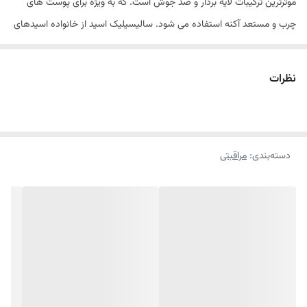
موثرترین ترکیبات لایه بردار و ضد جوش است. که به ویژه برای پوست های
چرب و مستعد آکنه استفاده می شود. سالیسیلیک اسید از خانواده اسیدهای
بتاهیدروکسی بوده که با نفوذ به عمق منافذ پوست، چربی و سلول های مرده
تجمع یافته در این منافذ را به خوبی تخلیه و پاکسازی میکند. سالیسیلیک
نظرات
اسید با کاهش چسبندگی بین سلولهای مرده پوست فرایند لایه برداری را
تسریع کرده و همچنین باعث کاهش انسداد منافذ و در نتیجه کاهش ایجاد
جوشهای سرسیاه و سرسفید میشود.
دسته‌بندی
:
مراقبتی
این ماده دارای خواص ضد التهابی است که به کاهش قرمزی و التهاب ناشی از
آکنه کمک میکند. سالیسیلیک اسید به طور گسترده در درمان جوشهای خفیف
تا متوسط کنترل چربی ،پوست و بهبود بافت پوست استفاده میشود. غلظت
%۲ سالیسیلیک اسید به عنوان استاندارد طلایی در محصولات مراقبت از
پوست بالاترین میزان غلظت مجاز در محصولات بدون نسخه است که در عین
اثر بخشی بالا، کمترین احتمال تحریک و حساسیت را دارد. این میزان به اندازه
کافی قوی است تا چربی اضافی پوست را کنترل کرده و به طور مؤثر در