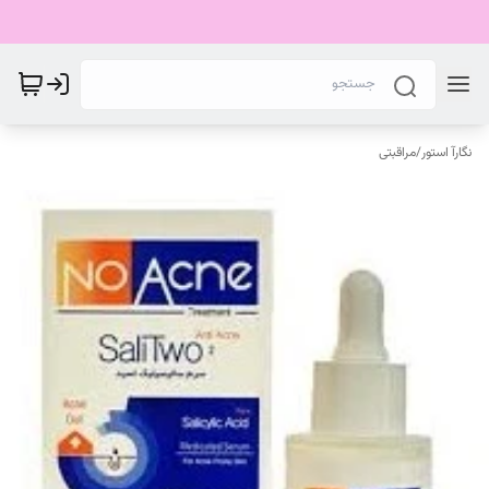
نگارآ استور
/
مراقبتی