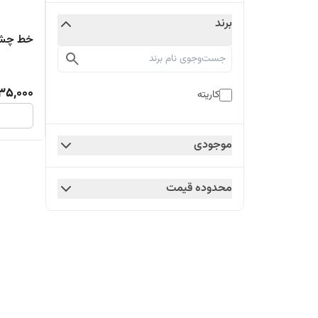
برند
خط چشم ما
35,000
کاریته
موجودی
محدوده قیمت