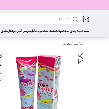
دسته‌بندی محصولات
همه محصولات
آرایشی
مراقبتی
مو
عطر،بادی
نگارآ استور
/
مراقبتی
حجم
بر
دس