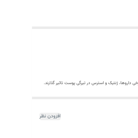
خی داروها، ژنتیک و استرس در تیرگی پوست تاثیر گذارند.
از بین بردن رنگدانه‌های پوست به روشن شدن آن کمک
کرده و با داشتن خاصیت مرطوب کنندگی از ایجاد چین و چروک جلوگیری می‌کند. این محصول ضد آب و تعریق بوده و به هیچ عنوان به لباس رنگ نمی‌دهد. این محصول حاوی SPF30 بوده که از پوست
افزودن نظر