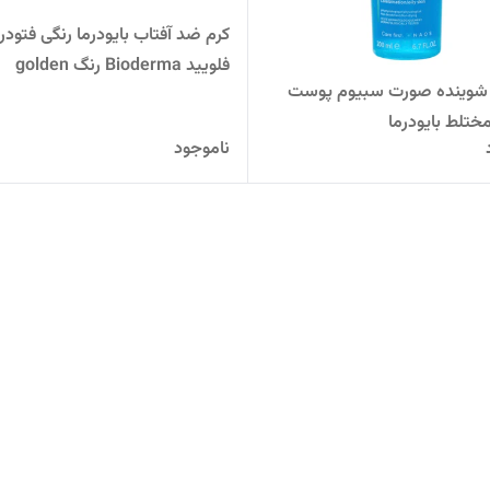
کرم ضد آفتاب بایودرما رنگی فتودرم
فلویید Bioderma رنگ golden
 شوینده صورت سبیوم پوست
ختلط بایودرما
ناموجود