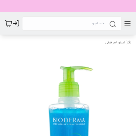
نگارآ استور
/
مراقبتی