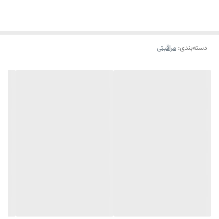
مختلط بایودرما
پوست را
رطوبت‌رسانی
کرده و دارای فرمولاسیونی غیر آلرژی‌زا
و غیر جوش‌زا می‌باشد که میزان ترشح چربی پوست را تنظیم کرده، جوش‌های
پوست را کاهش داده و آستانه تحمل پذیری پوست را افزایش می‌دهد تا
دسته‌بندی
:
مراقبتی
سلامت پوست حفظ شود.
ویژگی های اصلی:
-پاک‌کننده قوی پوست
-مرطوب‌کننده پوست
-جلوگیری از تشکیل جوش
-التیام بخش پوست