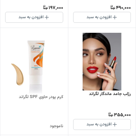
197,000
490,000
افزودن به سبد
افزودن به سبد
رژلب جامد ماندگار لگراند
کرم پودر حاوی SPF لگراند
355,000
افزودن به سبد
ناموجود