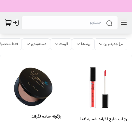
جدیدترین
برندها
قیمت
دسته‌بندی
فقط محصولا
رژگونه ساده لگراند
رژ لب مایع لگراند شماره L04