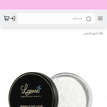
نگارآ استور
/
آرایشی