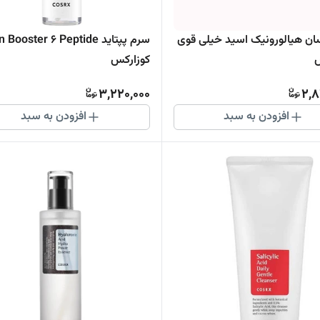
سان هیالورونیک اسید خیلی قوی
سرم پپتاید  Booster 6 Peptide
س
کوزارکس
3,220,000
2,8
افزودن به سبد
افزودن به سبد