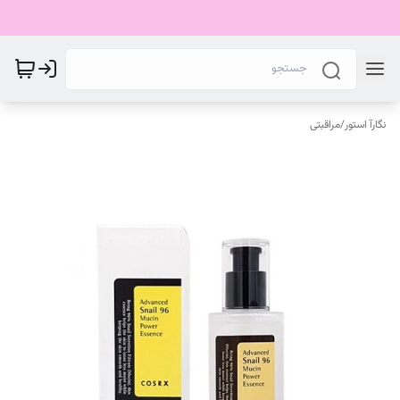
نگارآ استور
/
مراقبتی