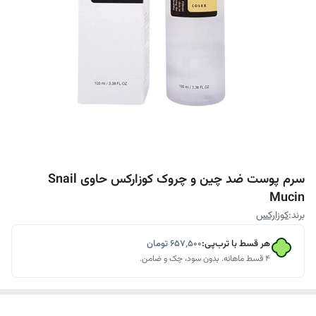
سرم پوست ضد چین و چروک کوزارکس حاوی Snail
Mucin
برند:
کوزارکس
هر قسط با ترب‌پی:
۶۵۷٬۵۰۰
تومان
۴ قسط ماهانه. بدون سود، چک و ضامن.