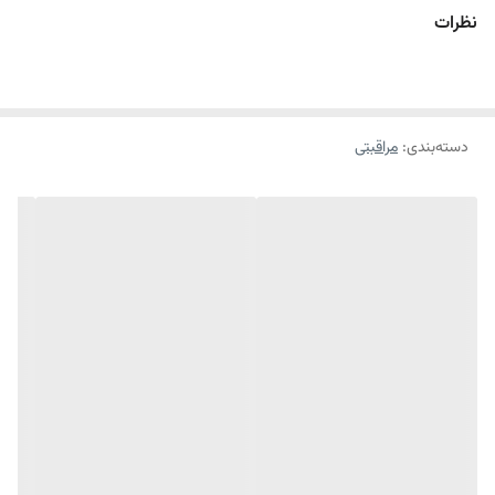
سن:
بزرگسال
نظرات
مناسب برای:
خانم ها و آقایان
نواحی قابل استفاده:
صورت به جز دور چشم
دارای خاصیت:
آبرسان صورت، ترمیم کننده
حاوی:
دسته‌بندی
:
مراقبتی
انواع ویتامین، روغن، مواد طبیعی، معدنی
پارابن:
ندارد
نوع محفظه نگهدارنده:
پمپی
برند:
کوزارکس
مبدا برند:
کره جنوبی
کشور سازنده:
کره جنوبی
اسنس حلزون کوزارکس، پوست را برای مرحله ی بعد روتین پوستی که مرطوب
کننده و آبرسان است، آماده می کند.صبح ها و شب ها ۲ تا ۳ قطره از اسنس
را به صورت بزنید و بعد از چند دقیقه از مرطوب کننده و آبرسان سازگار با آن