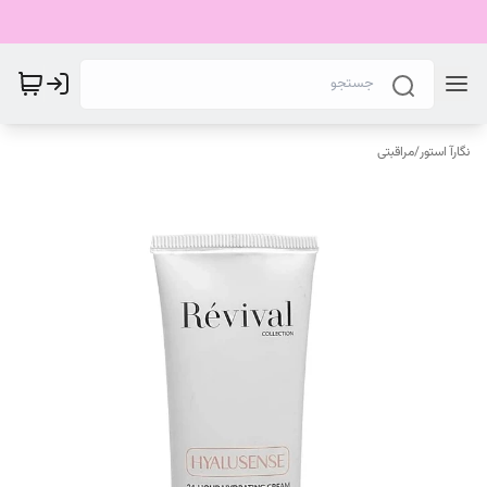
نگارآ استور
/
مراقبتی