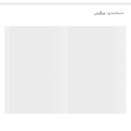
روشن کنندگی، پوستی روشن، نرم و لطیف را برای شما به ارمغان می آورد. این
دسته‌بندی
:
مراقبتی
کرم برای افراد حساس، حساسیت ایجاد نخواهد کرد و با کاهش عوارض ناشی
از خشکی پوست از التهاب و پیری زودرس جلوگیری می کند.