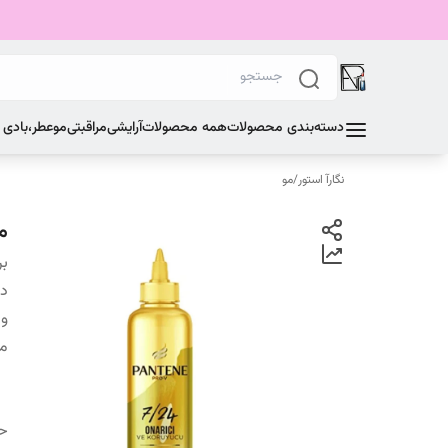
دسته‌بندی محصولات
همه محصولات
آرایشی
مراقبتی
مو
عطر،بادی
نگارآ استور
/
مو
م
بر
دس
وی
م
ح