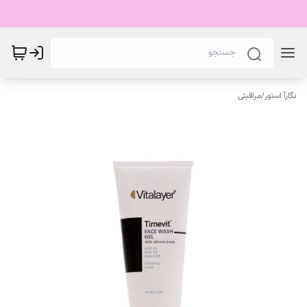
نگارآ استور
/
مراقبتی