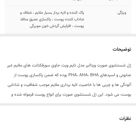
ویژگی
پاک کننده و لایه بردار بسیار ملایم ، شفاف و
شاداب کننده پوست ، پاکسازی عمیق منافذ
پوست ، افزایش گردش خون مویرگی
حاوی
سورفکتانت های ملایم غیر صابونی و اسیدهای
PHA، AHA، BHA
توضیحات
حجم
200ml
ژل شستشوی صورت ویتالیر مدل تایم ویت حاوی سورفکتانت های ملایم غیر
صابونی و اسیدهای PHA، AHA، BHA بوده که ضمن پاکسازی پوست از
آلودگی ها و چربی ها با خاصیت لایه برداری ملایم موجب شفافیت و شادابی
پوست می شود. این ژل شستشوی صورت برای انواع پوست فرموله شده و
براش سیلیکونی آن با نفوذ به داخل منافذ پوست به پاکسازی عمیق آن کمک
کرده و با افزایش گردش خون مویرگی موجب افزایش الاستیسیته پوست
نظرات
موجب سلامت آن می شود.