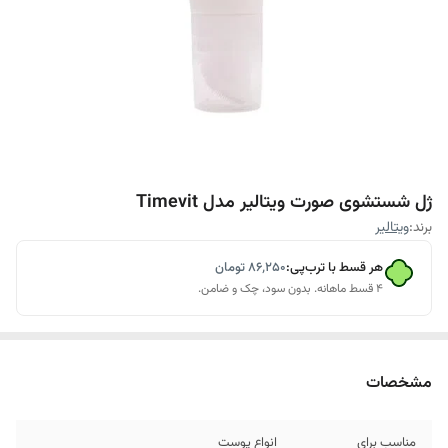
ژل شستشوی صورت ویتالیر مدل Timevit
برند:
ویتالیر
هر قسط با ترب‌پی:
۸۶٬۲۵۰
تومان
۴ قسط ماهانه. بدون سود، چک و ضامن.
مشخصات
مناسب برای
انواع پوست