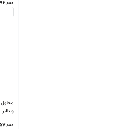
92,000
محلول پ
ویتالیر
57,000