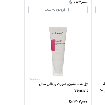
683,000
افزودن به سبد
گ
ژل شستشوی صورت ویتالیر مدل
مناسب پوست تیره و لک دار حجم 50
Sensivit
327,000