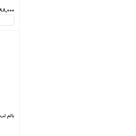
88,000
بالم لب 