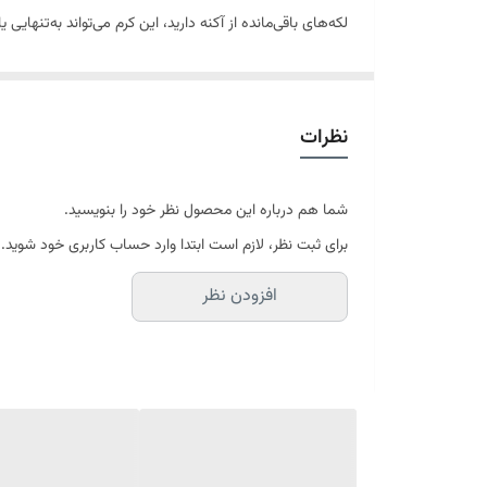
لکه‌های باقی‌مانده از آکنه دارید، این کرم می‌تواند به‌تنهایی 
در این صفحه می‌توانید آزلائیک اسید خرید کنید، قیمت نسخه 
کرم آزلائیک اسید چیست و چه کاربردی دارد؟
کرم آزلائیک اسید یک درمان تخصصی برای لک و آکنه است که با 
نظرات
درمان جوش‌های زیرپوستی و التهابی
کاهش جای جوش و تیرگی‌های پوستی
شما هم درباره این محصول نظر خود را بنویسید.
بهبود بافت پوست و کنترل چربی
برای ثبت نظر، لازم است ابتدا وارد حساب کاربری خود شوید.
کمک به درمان روزاسه و قرمزی صورت
افزودن نظر
اگر به دنبال
بهترین کرم آزلائیک اسید ایرانی
هستید، نسخه وی
مشخصات محصول
نام محصول:
کرم آزلائیک اسید 10٪ اکتی ویت ویتالیر
برند:
ویتالیر
مناسب نوع پوست:
آکنه دار