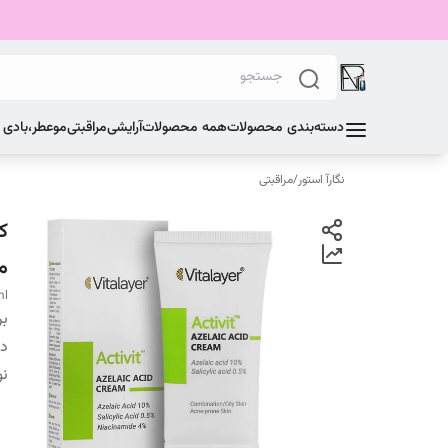
دسته‌بندی محصولات
همه محصولات
آرایشی
مراقبتی
مو
عطر،بادی
نگارآ استور
/
مراقبتی
می
ml
بر
دس
ن