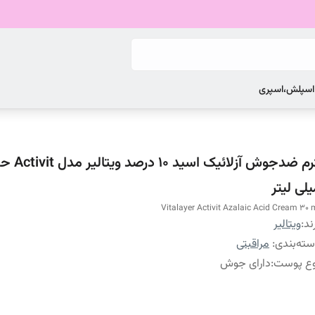
 اسپلش،اسپری
لی لیتر
Vitalayer Activit Azalaic Acid Cream 30 
ند:
ویتالیر
ته‌بندی
:
مراقبتی
وع پوست
:
دارای جوش