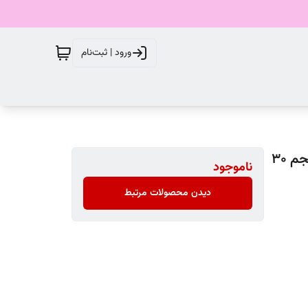
ورود | ثبت‌نام
کرم ضدجوش آزلائیک اسید 10 درصد ویتالیر مدل Activit حجم 30
ناموجود
دیدن محصولات مرتبط