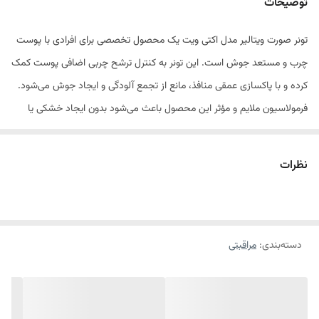
توضیحات
تونر صورت ویتالیر مدل اکتی ویت یک محصول تخصصی برای افرادی با پوست
چرب و مستعد جوش است. این تونر به کنترل ترشح چربی اضافی پوست کمک
کرده و با پاکسازی عمقی منافذ، مانع از تجمع آلودگی و ایجاد جوش می‌شود.
فرمولاسیون ملایم و مؤثر این محصول باعث می‌شود بدون ایجاد خشکی یا
حساسیت، منافذ باز پوست را کوچک‌تر کرده و ظاهری شاداب و مات به آن
ببخشد.
نظرات
استفاده منظم از این تونر، به تعادل pH پوست کمک می‌کند و پوست را برای
جذب بهتر محصولات مراقبتی آماده می‌سازد. تونر صورت ویتالیر مدل اکتی
ویت به شما کمک می‌کند پوستی شفاف‌تر و عاری از جوش داشته باشید. اگر
دسته‌بندی
:
مراقبتی
پوست شما لک یا تیرگی دارد، می‌توانید از
تونر ویتامین سی ویتالیر
استفاده
کنید که برای روشن‌کنندگی و کاهش لک‌های پوستی بسیار مفید است. این
محصولات گزینه‌ای ایده‌آل برای تکمیل روتین مراقبت از پوست شما هستند.