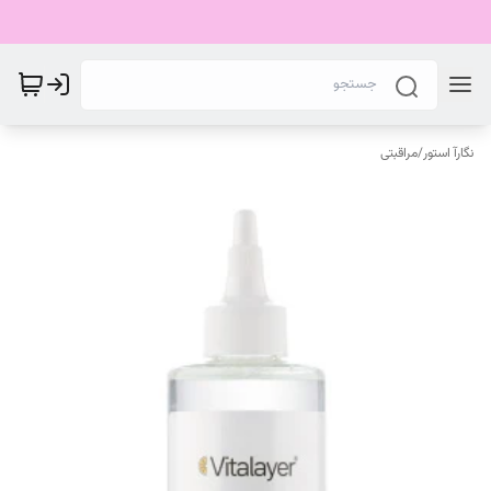
نگارآ استور
/
مراقبتی