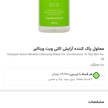
محلول پاک کننده آرایش اکتی ویت ویتالیر
Vitalayer Activit Micellar Cleansing Water For Combination To Oily Skin 250
Ml
برند:
ویتالیر
هر قسط با ترب‌پی:
۸۹٬۲۵۰
تومان
۴ قسط ماهانه. بدون سود، چک و ضامن.
مشخصات