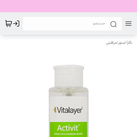
نگارآ استور
/
مراقبتی