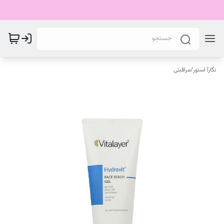
نگارآ استور
/
مراقبتی