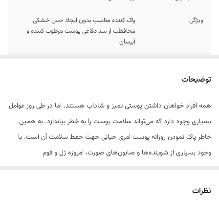
ویژگی
پاک کننده مناسب بدون ایجاد حس خشکی
محافظت از سد دفاعی پوست مرطوب کننده و
آبرسان
حاوی
سورفکتانت‌های غیر صابونی بسیار ملایم
توضیحات
حجم
200ml
همه افراد خواهان داشتن پوستی تمیز و شاداب هستند. اما در طی روز عوامل
بسیاری وجود دارد که می‌تواند سلامت پوست را به خطر بیاندازد. به همین
خاطر پاک نمودن روزانه پوست امری حیاتی جهت حفظ سلامت آن است. با
وجود بسیاری از شوینده‌ها و صابون‌های صورت، امروزه ژل و فوم‌
شستشو می‌تواند انتخاب فوق‌العاده‌ای باشد. به طور مثال ژل شستشوی
صورت هیدراویت ویتالیر حاوی ترکیبات طبیعی و غنی شده‌ای است که بدون
نظرات
ایجاد حس خشکی در افراد با پوست خشک می‌تواند هر گونه آلودگی را از روی
صورت پاک کند. همچنین این ژل شوینده دارای سورفکتانت‌های غیر صابونی