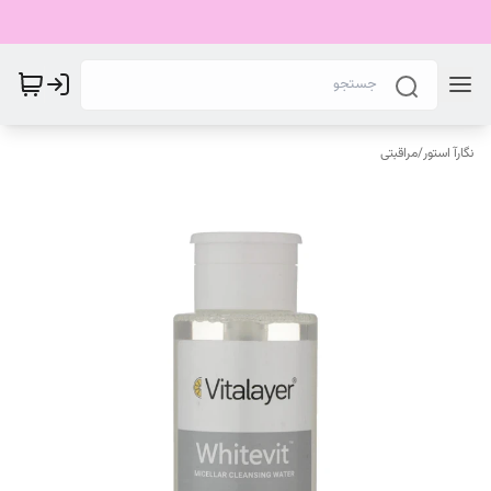
نگارآ استور
/
مراقبتی