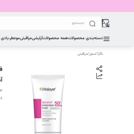
دسته‌بندی محصولات
همه محصولات
آرایشی
مراقبتی
مو
عطر،بادی
نگارآ استور
/
مراقبتی
ف
آس
بر
دس