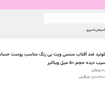
 اسپلش،اسپری
لوئید ضد آفتاب سنسی ویت بی رنگ مناسب پوست حسا
یب دیده حجم 50 میل ویتالیر
ند:
ویتالیر
ته‌بندی
:
مراقبتی