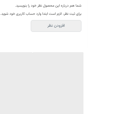
قابل استفاده برای خانم‌های باردار
شما هم درباره این محصول نظر خود را بنویسید.
بافت سبک و نرم
برای ثبت نظر، لازم است ابتدا وارد حساب کاربری خود شوید.
جذب بالا
افزودن نظر
بدون چربی اضافه
ضد التهاب و التیام بخش
مقاوم در برابر آب
دارای بافت سبک
فاقد فیلترهای شیمیایی
بی رنگ
برای چه افرادی مناسب است:
کرم ضد آفتاب بی رنگ سنسی ویت برای تمام افرادی که پو
چه تاثیری دارد:
استفاده از این کرم باعث مراقبت پوست در برابر اشعه مضر 
نحوه استفاده: