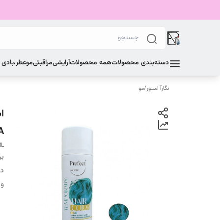
دسته‌بندی محصولات
همه محصولات
آرایشی
مراقبتی
مو
عطر،بادی
نگارآ استور
/
مو
AQUA
ML
بر
دس
وی