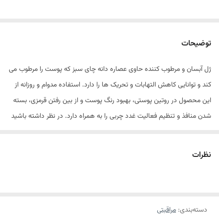
توضیحات
ژل آبسان و مرطوب کننده حاوی عصاره دانه چای سبز که پوست را مرطوب می
کند و توانایی کاهش التهابات و تحریک ها را دارد. استفاده مدوام و روزانه از
این محصول در روتین پوستی، بهبود رنگ پوست و از بین رفتن قرمزی، بسته
شدن منافذ و تنظیم فعالیت غدد چربی را به همراه دارد. در نظر داشته باشید
ژل آبرسان چای سبز دارای اثرات ضد پیری است، چرا که عصاره دانه ی چای
سبز سنتز کلاژن را تسریع می کند، خاصیت ارتجاعی پوست را بهبود می بخشد،
نظرات
به صاف شدن چین و چروک های ظریف و کاهش عمق آن ها کمک می کند.
ژل آبرسان چای سبز فارم استی دارای خواص آنتی اکسیدانی بسیار خوبی نیز
هست و پوست را از اثرات مخرب رادیکال های آزاد محافظت می کند و آسیب
دسته‌بندی
:
مراقبتی
های اشعه ماوراء بنفش را به حداقل می رساند.