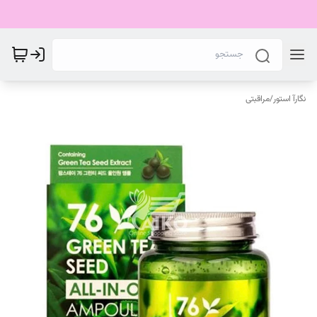
نگارآ استور
/
مراقبتی