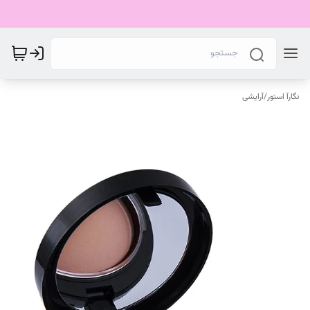
نگارآ استور
/
آرایشی