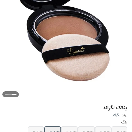
پنکک لگراند
برند:
لگراند
رنگ