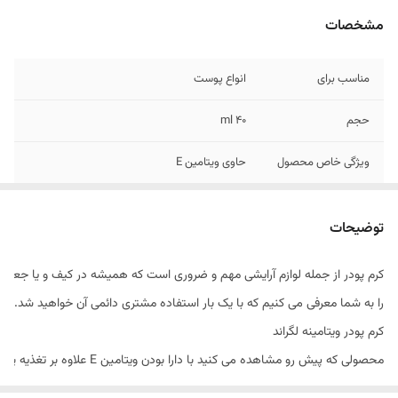
مشخصات
مناسب برای
انواع پوست
حجم
۴۰ ml
ویژگی خاص محصول
حاوی ویتامین E
توضیحات
کرم پودر از جمله لوازم آرایشی مهم و ضروری است که همیشه در کیف و یا جعبه آرا
را به شما معرفی می کنیم که با یک بار استفاده مشتری دائمی آن خواهید شد.
کرم پودر ویتامینه لگراند
محصولی که پیش رو مشاهده می کنید با دارا بودن ویتامین E علاوه بر تغذیه پوست به عنوان آنتی اکسیدان قوی عمل می کند. که رادیکال های آزاد شدهرا جذب کرده و از بین می برد و یک آبرسان عالی برای مرطوب نگه داشتن پوست است. همین ویژگی باعث می شود پوست بسیار جذاب تر و نرم تر شده واز پیری زودرس آن جلوگیری بعمل آید. مانگاری بالا و ایجاد یک پوشش یکدست بروی پوست ، شما را بیش از پیش مجذوب این کرم پودر خواهد کرد.
کرم ضد چروک و ضد حساسیت