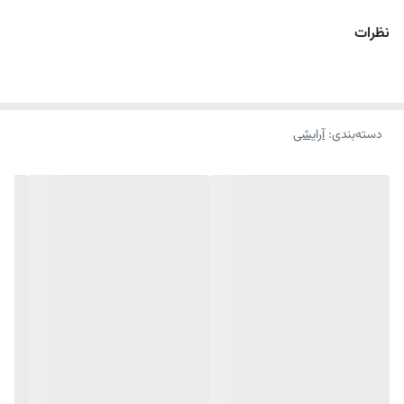
کرم پودرهای ویتامینه لگراند یک محصول حرفه ای با ساختاری نرم است که سازگ
نظرات
دسته‌بندی
:
آرایشی