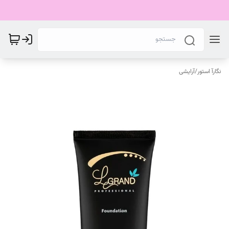
نگارآ استور
/
آرایشی