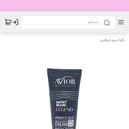
نگارآ استور
/
مراقبتی