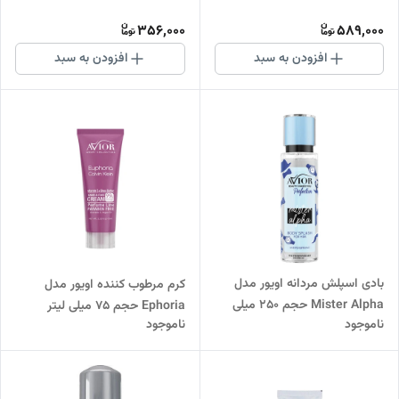
میلی لیتر
356,000
589,000
افزودن به سبد
افزودن به سبد
بادی اسپلش مردانه اویور مدل
کرم مرطوب کننده اویور مدل
Mister Alpha حجم 250 میلی
Ephoria حجم 75 میلی لیتر
ناموجود
ناموجود
لیتر