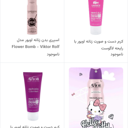
اسپری بدن زنانه اویور مدل
کرم دست و صورت زنانه اویور با
Flower Bomb - Viktor Rolf
رایحه لاگوست
حجم 200 میلی لیتر
ناموجود
ناموجود
کرم دست و صورت زنانه اویور با