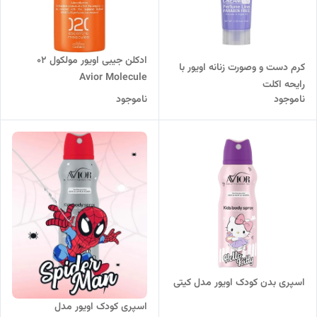
ادکلن جیبی اویور مولکول 02
کرم دست و وصورت زنانه اویور با
Avior Molecule
رایحه اکلت
ناموجود
ناموجود
اسپری بدن کودک اویور مدل کیتی
اسپری کودک اویور مدل