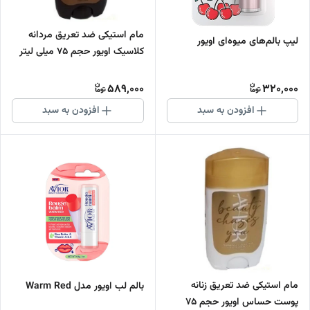
مام استیکی ضد تعریق مردانه
لیپ بالم‌‌های میوه‌‍‌ای اویور
کلاسیک اویور حجم 75 میلی لیتر
589,000
320,000
افزودن به سبد
افزودن به سبد
مام استیکی ضد تعریق زنانه
بالم لب اویور مدل Warm Red
پوست حساس اویور حجم 75