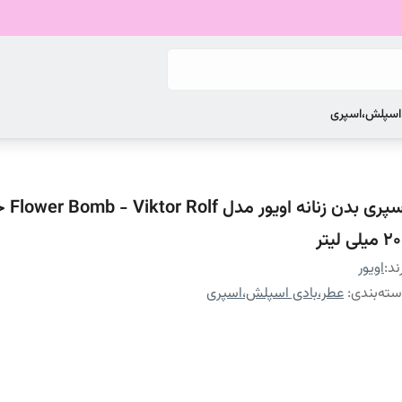
 اسپلش،اسپری
اسپری بدن زنان
میلی لیتر
ند:
اویور
ته‌بندی
:
عطر،بادی اسپلش،اسپری