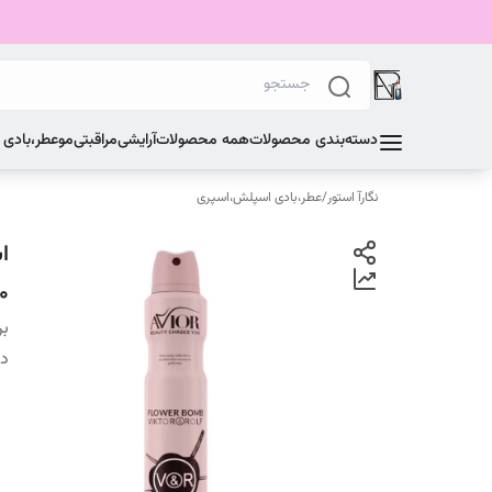
دسته‌بندی محصولات
همه محصولات
آرایشی
مراقبتی
مو
عطر،بادی
نگارآ استور
/
عطر،بادی اسپلش،اسپری
200 
بر
دس