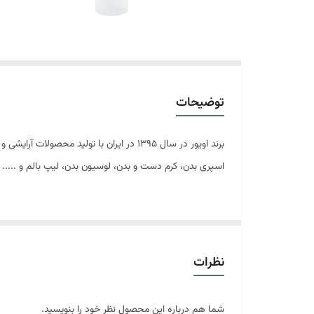
توضیحات
برند اویور در سال 1395 در ایران با تول
اسپری بدن، کرم دست و بدن، لوسیون بدن، لیپ بالم و ..... اشاره کرد. کرم مرطوب کنن
کرم مرطوب کننده معطر اکلت 75میل اویور
را انجام می‌دهد. این محصول با رایحۀ عطراکلت می‌تواند ر
نظرات
تغییرات را در پوست خود ببینید.
شما هم درباره این محصول نظر خود را بنویسید.