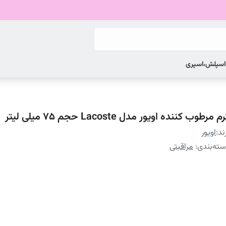
 اسپلش،اسپری
م مرطوب کننده اویور مدل Lacoste حجم 75 میلی لیتر
ند:
اویور
ته‌بندی
:
مراقبتی