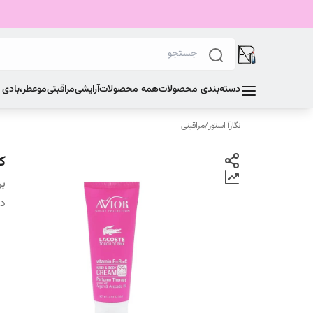
دسته‌بندی محصولات
همه محصولات
آرایشی
مراقبتی
مو
عطر،بادی
نگارآ استور
/
مراقبتی
کر
بر
دس