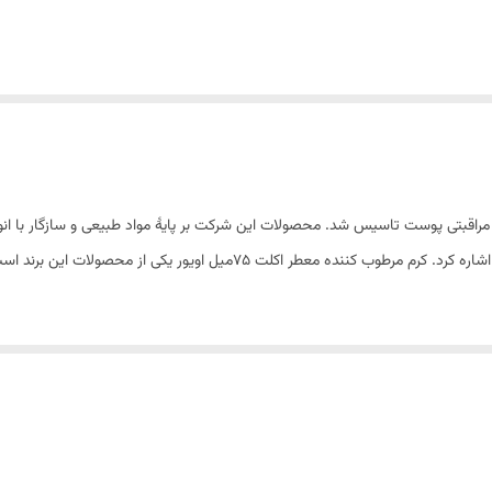
ید محصولات آرایشی و مراقبتی پوست تاسیس شد. محصولات این شرکت بر پایۀ مواد طبیعی و سازگا
ده معطر اکلت 75میل اویور یکی از محصولات این برند است.
کرم مرطوب کننده معطر اکلت 75میل اویورحاوی شی‌باتر،روغن نارگیل و آرگان و ویتامین‌Eمی‌باشد. ای
طوبت کافی را به پوست داده و از خشکی آن جلوگیری نماید. این کرم روی پوست ایج
مناسب است. از خطوط ایجاد شده در دور چشم و بالای پیشانی جل