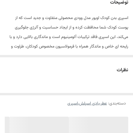
توضیحات
اسپری بدن کودک اویور مدل وودی محصولی متفاوت و جدید است که از
پوست کودک شما محافظت کرده و از ایجاد حساسیت و آلرژی جلوگیری
می‌کند، این اسپری فاقد ترکیبات آلومینیوم است و ماندگاری بالایی دارد و با
رایحه ای خاص و ماندگار همراه با فرمولاسیون مخصوص کودکان، طراوت و
شادابی را در طول روز برای کودکان به ارمغان می آورد. این اسپری ها با
استفاده از بروزترین اسانس های دنیا و با ماندگاری بالا حس تازگی و شادابی
نظرات
را برای دلبندانتان فراهم می سازند. اسپری بدن کودک آویور با حجم ۱۳۰ میلی
لیتر و در طرح های کارتونی، تهیه و در اختیار شما قرار می گیرد.
دسته‌بندی
:
عطر،بادی اسپلش،اسپری