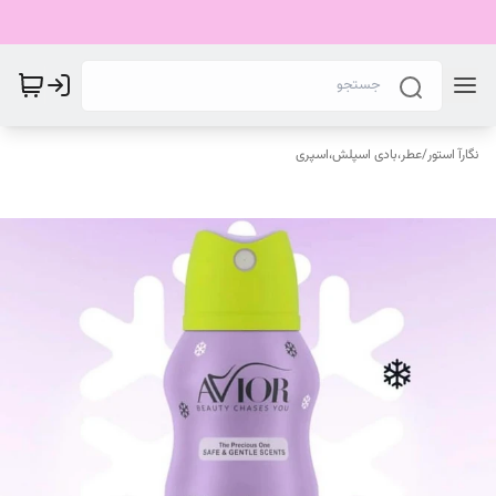
نگارآ استور
/
عطر،بادی اسپلش،اسپری