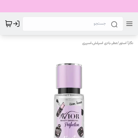
نگارآ استور
/
عطر،بادی اسپلش،اسپری