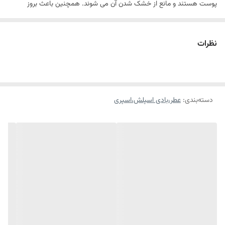
پوست هستند و مانع از خشک شدن آن می شوند. همچنین باعث بروز
خارش، حساسیت های پوستی و تنفسی، آلرژی و سردرد نیز نمی شوند. این
محصولات دارای روایح متنوعی هستند. از مهم ترین ویژگی های این بادی
نظرات
اسپلش ها ماندگاری بالای آنهاست که شما را شگفت زده می کند.
طبع: خنک
ترکیبات : مواد مرطوب کننده
دسته‌بندی
:
عطر،بادی اسپلش،اسپری